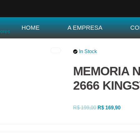
HOME
A EMPRESA
CO
In Stock
MEMORIA 
2666 KING
R$
199,00
R$
169,90