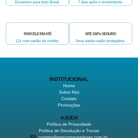
Enviamos para todo Brasil.
7 dias após o recebimento.
PARCELE EM ATÉ
SITE 100% SEGURO
12x com cartão de crédito.
Seus dados estão protegidos.
INSTITUCIONAL
Home
Sobre Nós
Contato
Promoções
AJUDA
Política de Privacidade
Política de Devolução e Trocas
contato@mgrcomputadores.com.br