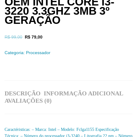
OEM INTEL CORE I3-
3220 3.3GHZ 3MB 3º
GERAÇÃO
R$
99,00
R$
79,00
Categoria:
Processador
DESCRIÇÃO
INFORMAÇÃO ADICIONAL
AVALIAÇÕES (0)
Caractéristicas: – Marca: Intel – Modelo: Fclga1155 Especificação
Técnica: – Número do processador i3-3240 – Litografia 22 nm – Número